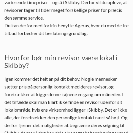
varierende timepriser – også i Skibby. Derfor vil du opleve, at
revisorer tager til tider meget forskellige priser for præcis
den samme service.
Du kan derfor med fortrin benytte Ageras, hvor du med de tre
tilbud forbedrer dit beslutningsgrundlag.
Hvorfor bør min revisor være lokal i
Skibby?
Igen kommer det helt an på dit behov. Nogle mennesker
sætter pris på personlig kontakt med deres revisor, og
foretrækker at kigge denne i øjnene en gang om måneden. I
det tilfælde skal man klart ikke finde en revisor udenfor sit
lokalområde, hvis ens virksomhed ligger i Skibby. Det er ikke
alle, der foretrækker den personlige kontakt nært så højt. Og
derfor fjerner det muligheder at begrænse deres søgning til
Skibby, da man i dag kan dele sine regnskabsoplysninger med