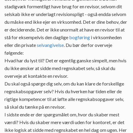
stadigvæk formentligt have brug for en revisor, selvom dit
selskab ikke er underlagt revisionspligt - også endda selvom
du måske end ikke ejer en virksomhed. Det er dine behov, der
er deciderende. Det er ikke unormalt at have en revisor til at
stå for eksempelvis den daglige
bogføring
i virksomheden
eller din private
selvangivelse
. Du bør derfor overveje
følgende:
Hvad har du lyst til? Det er egentlig ganske simpelt, men hvis
du ikke ønsker at sidde med regnskabet selv, så skal du
overveje at kontakte en revisor.
Du skal også spørge dig selv, om du kan klare de forskellige
regnskabsopgaver selv? Hvis du hverken har tiden eller de
rigtige kompetencer til at løfte alle regnskabsopgaver selv,
så skal du tænke på en revisor.
I sidste ende er der spørgsmålet om, hvor du skaber mest
værdi? Hvis du skaber mere værdi uden for kontoret, er det
ikke logisk at sidde med regnskabet en hel dag om ugen. Her