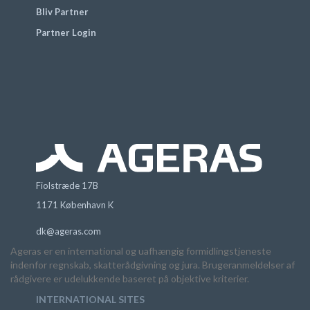
Bliv Partner
Partner Login
Fiolstræde 17B
1171 København K
dk@ageras.com
Ageras er en international og uafhængig formidlingstjeneste
indenfor regnskab, skatterådgivning og jura. Brugeranmeldelser af
rådgivere er udelukkende baseret på objektive kriterier.
INTERNATIONAL SITES