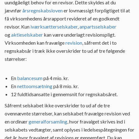
uundgåeligt behov for en revisor. Dette skyldes at du
jævnfør
årsregnskabsloven
er lovmæssigt forpligtiget til at
få virksomhedens årsrapport revideret af en godkendt
revisor. Kun
iværksætterselskaber
,
anpartsselskaber
og
aktieselskaber
kan være underlagt revisionspligt.
Virksomheden kan fravælge
revision
, såfremt det i to
regnskabsår i træk ikke overskrider to ud af tre følgende
størrelser:
En
balancesum
på 4 mio. kr.
En
nettoomsætning
på 8 mio. kr.
12 fuldtidsansatte i gennemsnit for regnskabsåret.
Såfremt selskabet ikke overskrider to ud af de tre
ovennævnte størrelser, kan selskabet fravælge revision ved
en ordinær
generalforsamling
, hvor fravalget skrives ind i
selskabets vedtægter, samt oplyses i ledelsespåtegningen for
det år, hvor fravalget af revisions er gennemført. Du kan