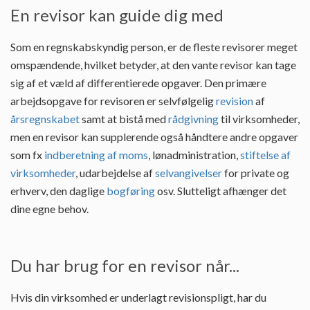
En revisor kan guide dig med
Som en regnskabskyndig person, er de fleste revisorer meget
omspændende, hvilket betyder, at den vante revisor kan tage
sig af et væld af differentierede opgaver. Den primære
arbejdsopgave for revisoren er selvfølgelig
revision
af
årsregnskabet
samt at bistå med
rådgivning
til virksomheder,
men en revisor kan supplerende også håndtere andre opgaver
som fx
indberetning af moms
, lønadministration,
stiftelse af
virksomheder
, udarbejdelse af
selvangivelser
for private og
erhverv, den daglige
bogføring
osv. Slutteligt afhænger det
dine egne behov.
Du har brug for en revisor når...
Hvis din virksomhed er underlagt revisionspligt, har du