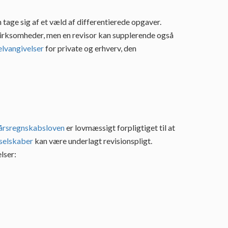
tage sig af et væld af differentierede opgaver.
virksomheder, men en revisor kan supplerende også
elvangivelser
for private og erhverv, den
årsregnskabsloven
er lovmæssigt forpligtiget til at
selskaber
kan være underlagt revisionspligt.
lser: