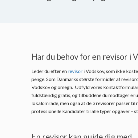
Har du behov for en revisor i 
Leder du efter en
revisor
i Vodskov, som ikke koster
penge. Som Danmarks største formidler af revisoro
Vodskov og omegn. Udfyld vores kontaktformular, h
fuldstændig gratis, og tilbuddene du modtager er u
lokalområde, men også at de 3 revisorer passer til 
professionelle kandidater til alle typer opgaver – 
En revisor kan guide dig med