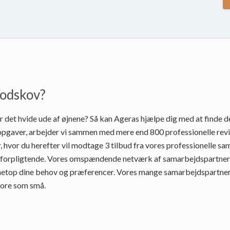
Vodskov?
 det hvide ude af øjnene? Så kan Ageras hjælpe dig med at finde de
pgaver, arbejder vi sammen med mere end 800 professionelle reviso
vor du herefter vil modtage 3 tilbud fra vores professionelle sa
forpligtende. Vores omspændende netværk af samarbejdspartnere mu
netop dine behov og præferencer. Vores mange samarbejdspartnere sik
store som små.