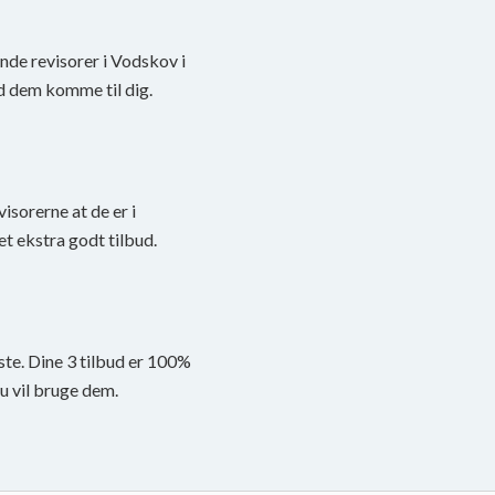
inde revisorer i Vodskov i
d dem komme til dig.
visorerne at de er i
et ekstra godt tilbud.
ste. Dine 3 tilbud er 100%
du vil bruge dem.