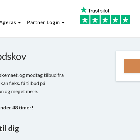
Ageras
Partner Login
Vodskov
 skemaet, og modtag tilbud fra
kan f.eks. få tilbud på
on og meget mere.
under 48 timer!
il dig