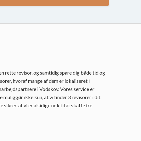
n rette revisor, og samtidig spare dig både tid og
rer, hvoraf mange af dem er lokaliseret i
marbejdspartnere i Vodskov. Vores service er
liggør ikke kun, at vi finder 3 revisorer i dit
rer, at vi er alsidige nok til at skaffe tre