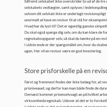
Såfremt selskabet ikke overskrider to ud af de tre
selskabets vedtægter, samt oplyses i ledelsespåtegn
selvom dit selskab ikke er underlagt revisionsplig
unormalt at have en revisor til at stå for eksempelv
Hvad har du lyst til? Det er egentlig ganske simpelt
Du skal også spørge dig selv, om du kan klare de fo
regnskabsopgaver selv, så skal du tænke på en revi
I sidste ende er der spørgsmålet om, hvor du skabe
ugen. Her vil en revisor være en god investering.
Store prisforskelle på en revis
Først og fremmest findes der ikke belæg for, at re
prisniveauet, og derfor kan man både finde de dyres
Dernæst kommer prisenselvsagt an på hvilket arbejde,
virksomhedsregnskab. Udover at det er to forskellig
I sidste ende er det en kendsgerning, at revisorer t