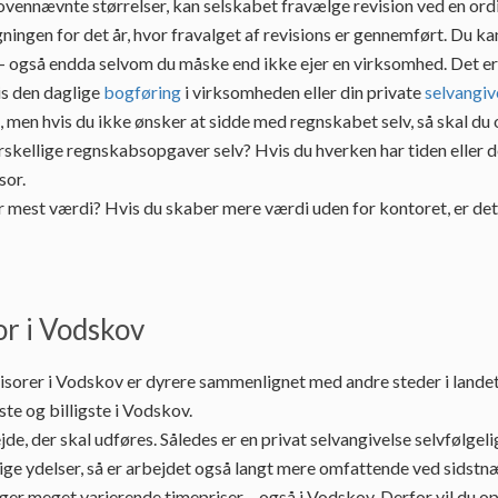
 ovennævnte størrelser, kan selskabet fravælge revision ved en or
ingen for det år, hvor fravalget af revisions er gennemført. Du ka
t - også endda selvom du måske end ikke ejer en virksomhed. Det er
is den daglige
bogføring
i virksomheden eller din private
selvangiv
, men hvis du ikke ønsker at sidde med regnskabet selv, så skal du 
rskellige regnskabsopgaver selv? Hvis du hverken har tiden eller de
sor.
r mest værdi? Hvis du skaber mere værdi uden for kontoret, er de
or i Vodskov
visorer i Vodskov er dyrere sammenlignet med andre steder i lande
te og billigste i Vodskov.
 der skal udføres. Således er en privat selvangivelse selvfølgelig 
e ydelser, så er arbejdet også langt mere omfattende ved sidstnævn
ager meget varierende timepriser – også i Vodskov. Derfor vil du opl