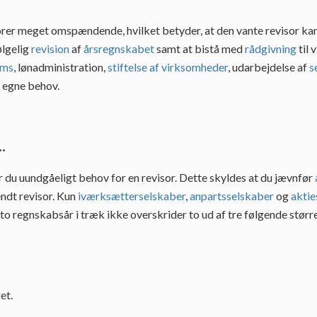
rer meget omspændende, hvilket betyder, at den vante revisor kan 
ølgelig
revision
af
årsregnskabet
samt at bistå med
rådgivning
til 
oms
, lønadministration,
stiftelse af virksomheder
, udarbejdelse af
s
e egne behov.
.
r du uundgåeligt behov for en revisor. Dette skyldes at du jævnfør
ndt revisor. Kun
iværksætterselskaber
,
anpartsselskaber
og
aktie
i to regnskabsår i træk ikke overskrider to ud af tre følgende større
et.