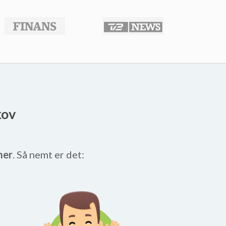
kov
mer
. Så nemt er det: