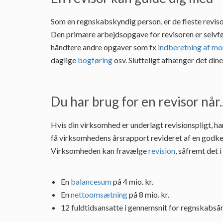
Som en regnskabskyndig person, er de fleste reviso
Den primære arbejdsopgave for revisoren er selvf
håndtere andre opgaver som fx
indberetning af m
daglige
bogføring
osv. Slutteligt afhænger det din
Du har brug for en revisor når..
Hvis din virksomhed er underlagt revisionspligt, ha
få virksomhedens årsrapport revideret af en godke
Virksomheden kan fravælge
revision
, såfremt det 
En
balancesum
på 4 mio. kr.
En
nettoomsætning
på 8 mio. kr.
12 fuldtidsansatte i gennemsnit for regnskabsår