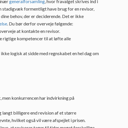
dinær
generalforsamling
, hvor fravalget skrives ind i
n stadigvæk formentligt have brug for en revisor,
 dine behov, der er deciderende. Det er ikke
else
. Du bør derfor overveje følgende:
overveje at kontakte en revisor.
 rigtige kompetencer til at løfte alle
t ikke logisk at sidde med regnskabet en hel dag om
t, men konkurrencen har indvirkning på
langt billigere end revision af et større
te, hvilket også vil være afspejlet i prisen.
eve, at revisorer tager til tider meget forskellige