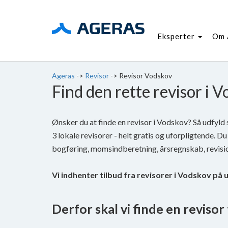
Eksperter
Om 
Ageras
->
Revisor
->
Revisor Vodskov
Find den rette revisor i 
Ønsker du at finde en revisor i Vodskov? Så udfyld
3 lokale revisorer - helt gratis og uforpligtende. Du 
bogføring, momsindberetning, årsregnskab, revisi
Vi indhenter tilbud fra revisorer i Vodskov på 
Derfor skal vi finde en revisor t