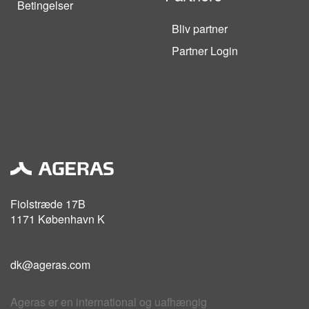
Betingelser
Bliv partner
Partner Login
Fiolstræde 17B
1171 København K
dk@ageras.com
Ageras er en international og uafhængig