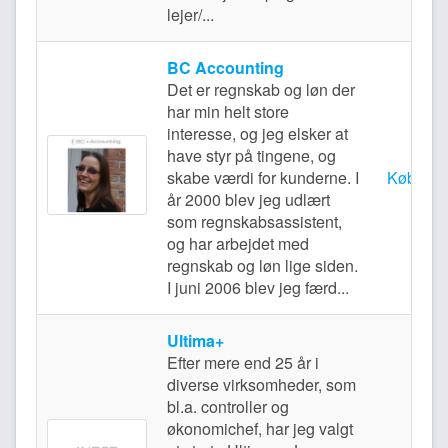
lejer/...
BC Accounting
Det er regnskab og løn der
har min helt store
interesse, og jeg elsker at
have styr på tingene, og
skabe værdi for kunderne. I
Københ
år 2000 blev jeg udlært
som regnskabsassistent,
og har arbejdet med
regnskab og løn lige siden.
I juni 2006 blev jeg færd...
Ultima+
Efter mere end 25 år i
diverse virksomheder, som
bl.a. controller og
økonomichef, har jeg valgt