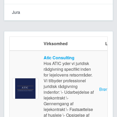
Jura
Virksomhed
Lokali
Atic Consulting
Hos ATIC yder vi juridisk
rådgivning specifikt inden
for lejelovens retsområder.
Vi tilbyder professionel
juridisk rådgivning
Brøndby 
indenfor: \- Udarbejdelse af
lejekontrakt \-
Gennemgang af
lejekontrakt \- Fastsættelse
af husleje \- Opsigelse af