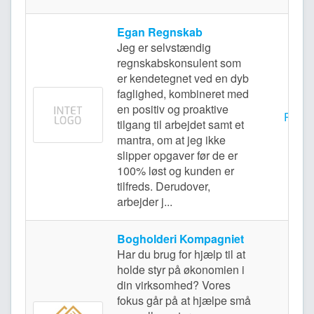
Egan Regnskab
Jeg er selvstændig
regnskabskonsulent som
er kendetegnet ved en dyb
faglighed, kombineret med
en positiv og proaktive
Rødo
tilgang til arbejdet samt et
mantra, om at jeg ikke
slipper opgaver før de er
100% løst og kunden er
tilfreds. Derudover,
arbejder j...
Bogholderi Kompagniet
Har du brug for hjælp til at
holde styr på økonomien i
din virksomhed? Vores
fokus går på at hjælpe små