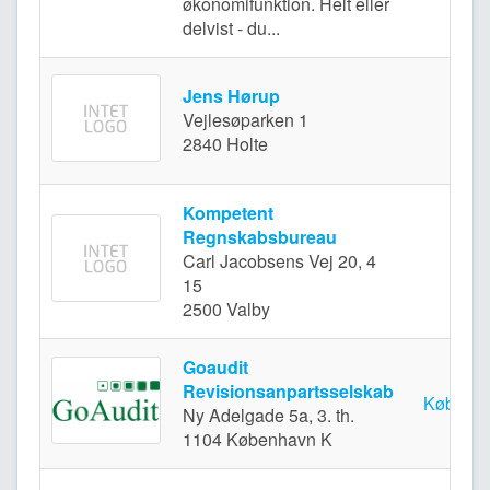
økonomifunktion. Helt eller
delvist - du...
Jens Hørup
Vejlesøparken 1
Holt
2840 Holte
Kompetent
Regnskabsbureau
Carl Jacobsens Vej 20, 4
Valb
15
2500 Valby
Goaudit
Revisionsanpartsselskab
Københ
Ny Adelgade 5a, 3. th.
1104 København K