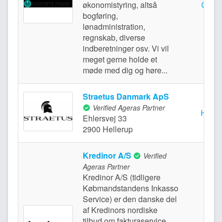
økonomistyring, altså
Gento
bogføring,
lønadministration,
regnskab, diverse
indberetninger osv. Vi vil
meget gerne holde et
møde med dig og høre...
Straetus Danmark ApS
Verified Ageras Partner
Helle
Ehlersvej 33
2900 Hellerup
Kredinor A/S
Verified
Ageras Partner
Kredinor A/S (tidligere
Købmandstandens Inkasso
Service) er den danske del
af Kredinors nordiske
tilbud om fakturaservice,