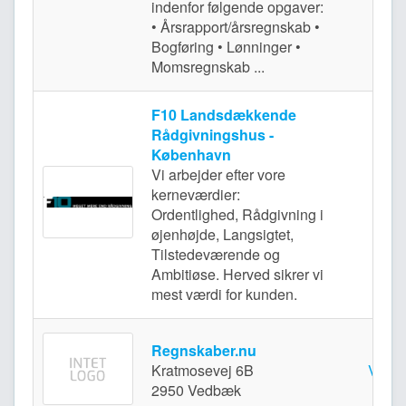
indenfor følgende opgaver:
• Årsrapport/årsregnskab •
Bogføring • Lønninger •
Momsregnskab ...
F10 Landsdækkende
Rådgivningshus -
København
Vi arbejder efter vore
kerneværdier:
Valb
Ordentlighed, Rådgivning i
øjenhøjde, Langsigtet,
Tilstedeværende og
Ambitiøse. Herved sikrer vi
mest værdi for kunden.
Regnskaber.nu
Kratmosevej 6B
Vedb
2950 Vedbæk