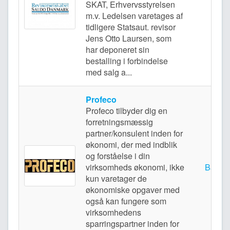
SKAT, Erhvervsstyrelsen
Vir
m.v. Ledelsen varetages af
tidligere Statsaut. revisor
Jens Otto Laursen, som
har deponeret sin
bestalling i forbindelse
med salg a...
Profeco
Profeco tilbyder dig en
forretningsmæssig
partner/konsulent inden for
økonomi, der med indblik
og forståelse i din
virksomheds økonomi, ikke
Bagsv
kun varetager de
økonomiske opgaver med
også kan fungere som
virksomhedens
sparringspartner inden for