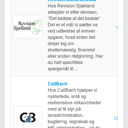
Hos Revision Sjælland
arbejder vi efter devisen;
"Det bedste af det bedste"
Det er et mål vi sætter os
Vanlø
ved udførelse af enhver
opgave, hvad enten det
drejer sig om
skattemæssig, finansiel
eller anden rådgivning. Har
du helt specifikke
spørgsmål til ...
CallBach
Hos CallBach hjælper vi
nystartede, små og
mellemstore virksomheder
med at få styr på
lønadministration,
Odens
bogføring, regnskab og
HR-administration – så du