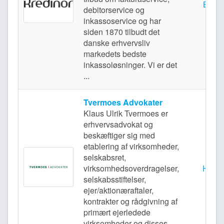
Balle
debitorservice og
inkassoservice og har
siden 1870 tilbudt det
danske erhvervsliv
markedets bedste
inkassoløsninger. Vi er det
...
Tvermoes Advokater
Klaus Ulrik Tvermoes er
erhvervsadvokat og
beskæftiger sig med
etablering af virksomheder,
selskabsret,
virksomhedsoverdragelser,
Helle
selskabsstiftelser,
ejer/aktionæraftaler,
kontrakter og rådgivning af
primært ejerledede
virksomheder og disses