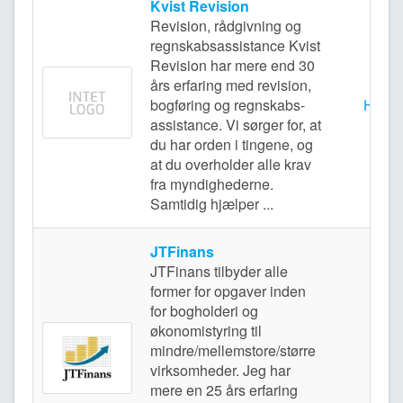
Kvist Revision
Revision, rådgivning og
regnskabs­­assistance Kvist
Revision har mere end 30
års erfaring med revision,
bogføring og regnskabs­
Hvido
assistance. Vi sørger for, at
du har orden i tingene, og
at du overholder alle krav
fra myndig­hederne.
Samtidig hjælper ...
JTFinans
JTFinans tilbyder alle
former for opgaver inden
for bogholderi og
økonomistyring til
mindre/mellemstore/større
Drag
virksomheder. Jeg har
mere en 25 års erfaring