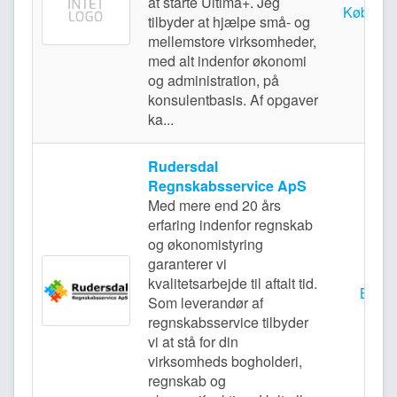
at starte Ultima+. Jeg
Københ
tilbyder at hjælpe små- og
mellemstore virksomheder,
med alt indenfor økonomi
og administration, på
konsulentbasis. Af opgaver
ka...
Rudersdal
Regnskabsservice ApS
Med mere end 20 års
erfaring indenfor regnskab
og økonomistyring
garanterer vi
kvalitetsarbejde til aftalt tid.
Birke
Som leverandør af
regnskabsservice tilbyder
vi at stå for din
virksomheds bogholderi,
regnskab og