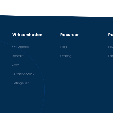
Virksomheden
Resurser
Pa
Om Ageras
Blog
Bli
Kontakt
Ordbog
Par
Jobs
Privatlivspolitik
Betingelser