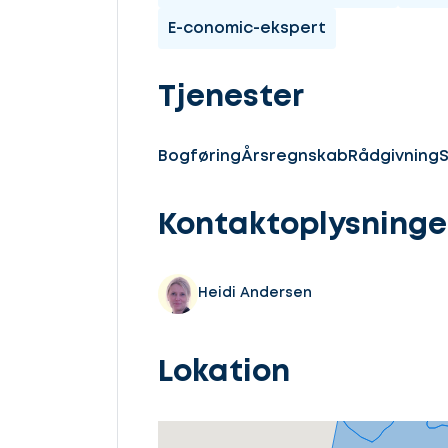
E-conomic-ekspert
Tjenester
Bogføring
Årsregnskab
Rådgivning
S
Kontaktoplysninge
Heidi Andersen
Lokation
Lad