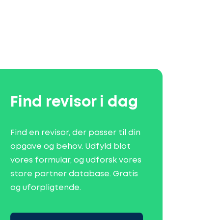
Find revisor i dag
Find en revisor, der passer til din
opgave og behov. Udfyld blot
vores formular, og udforsk vores
store partner database. Gratis
og uforpligtende.