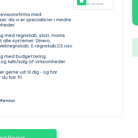
24 reviews
t revisionsfirma med
r, da vi er specialister i mindre
mheder.
ing med regnskab, skat, moms
t alle systemer, Dinero,
g, Webregnskab, E-regnskab,C5 osv.
ing med budgettering,
ng og køb/salg af virksomheder.
r gerne ud til dig - og har
du har fri.
Revisor
ind Revisor