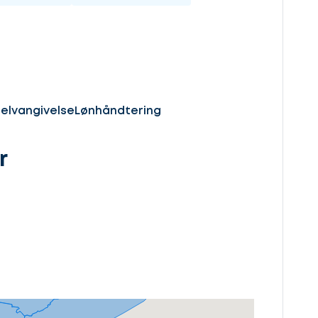
elvangivelse
Lønhåndtering
r