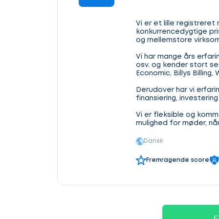
Vi er et lille registrere
konkurrencedygtige prise
og mellemstore virkso
Vi har mange års erfar
osv. og kender stort se
Economic, Billys Billin
Derudover har vi erfar
finansiering, investeri
Vi er fleksible og komme
mulighed for møder, når 
Dansk
Fremragende score
F