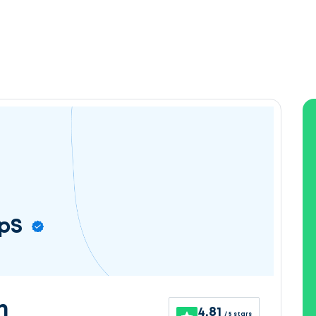
ApS
n
4.81
/ 5 stars