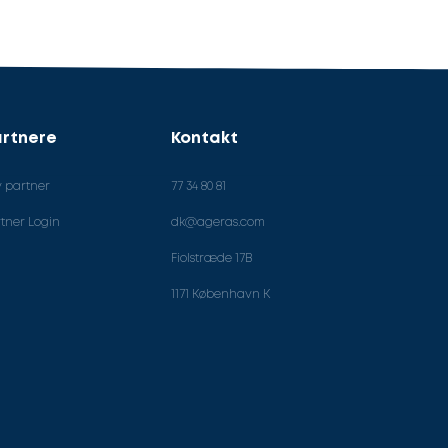
rtnere
Kontakt
v partner
77 34 80 81
tner Login
dk@ageras.com
Fiolstræde 17B
1171 København K