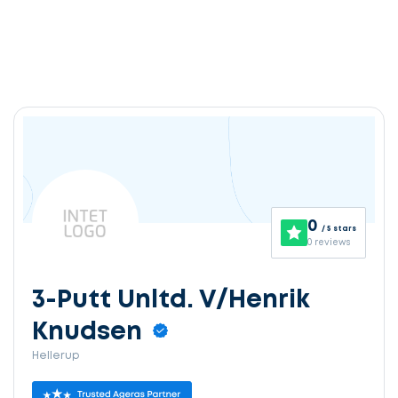
0
/ 5 stars
0 reviews
3-Putt Unltd. V/Henrik
Knudsen
Hellerup