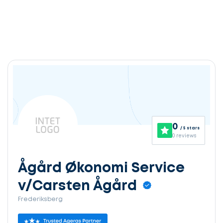
0
/ 5 stars
0 reviews
Ågård Økonomi Service
v/Carsten Ågård
Frederiksberg