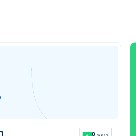
n
0
/ 5 stars