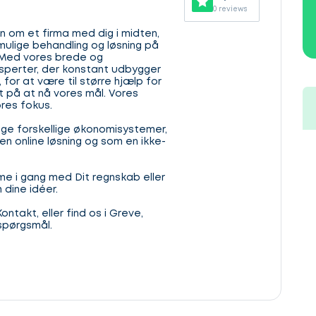
0 reviews
on om et firma med dig i midten,
mulige behandling og løsning på
 Med vores brede og
sperter, der konstant udbygger
 for at være til større hjælp for
æt på at nå vores mål. Vores
ores fokus.
ge forskellige økonomisystemer,
en online løsning og som en ikke-
me i gang med Dit regnskab eller
 dine idéer.
ntakt, eller find os i Greve,
spørgsmål.