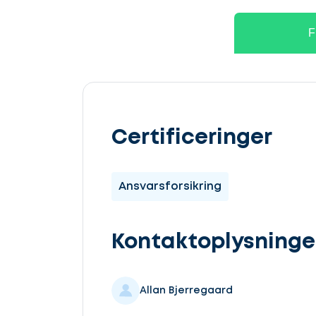
F
Lad
os
Certificeringer
komme
i
Ansvarsforsikring
gang
Kontaktoplysninge
Allan Bjerregaard
Vælg