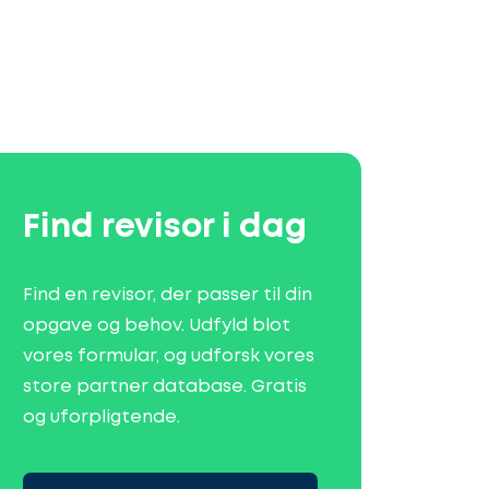
Find revisor i dag
Find en revisor, der passer til din
opgave og behov. Udfyld blot
vores formular, og udforsk vores
store partner database. Gratis
og uforpligtende.