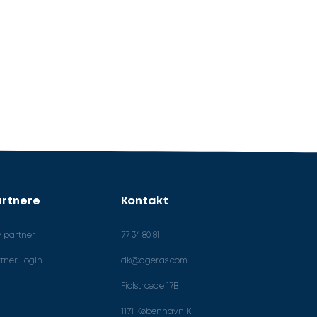
rtnere
Kontakt
v partner
77 34 80 81
tner Login
dk@ageras.com
Fiolstræde 17B
1171 København K