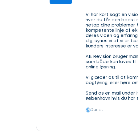
Vi har kort sagt en visi
hvor du får den bedst 
netop dine problemer.
kompetente linje af ek
deres viden og erfaring,
dig, synes vi at vi er t
kunders interesse er v
AB Revision bruger man
som både kan laves til 
online løsning.
Vi glæder os til at kom
bogføring, eller høre om
Send os en mail under Ko
København hvis du har 
Dansk