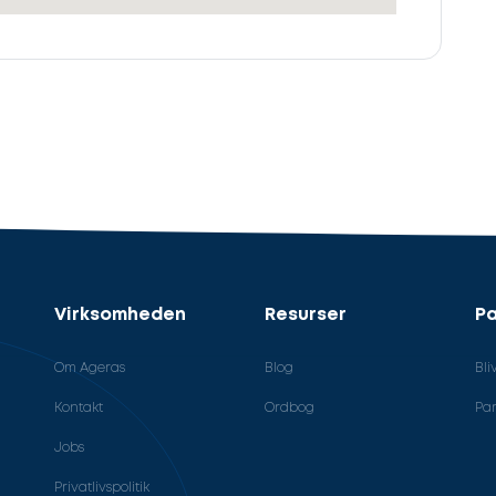
Virksomheden
Resurser
Pa
Om Ageras
Blog
Bli
Kontakt
Ordbog
Par
Jobs
Privatlivspolitik