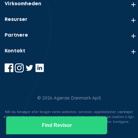
Virksomheden
Resurser
Partnere
Kontakt
© 2026 Ageras Danmark ApS
Når du besøger eller bruger vores websites, services, applikationer, værktøjer
eller beskeder, kan vi eller en autoriseret underleverandør bruge cookies o.lign.
til at gemme information for at gøre din brugeroplevelse bedre, hurtigere,
Find Revisor
sikrere samt i markedsføringsøjemed.