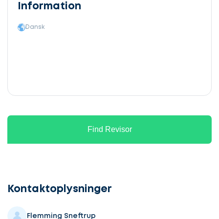
Information
Dansk
Find Revisor
Lad
os
komme
Kontaktoplysninger
i
gang
Flemming Sneftrup