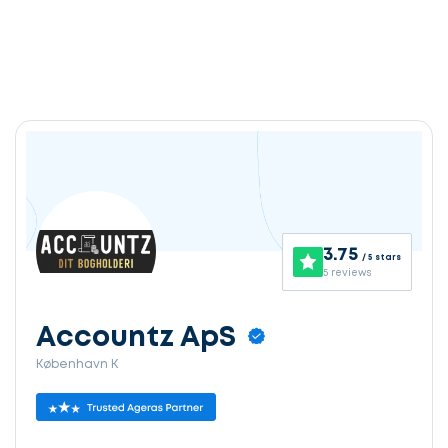
3.75
/ 5 stars
5 reviews
Accountz ApS
København K