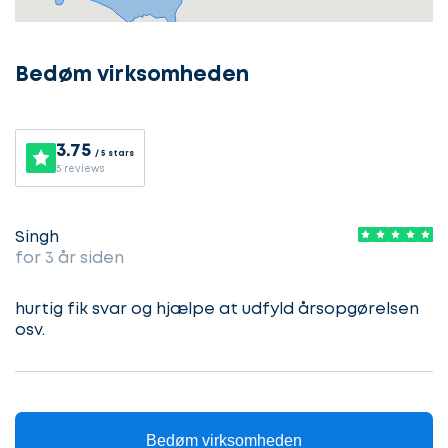
i
gang
Bedøm virksomheden
Lad
3.75
/ 5 stars
Vælg
5 reviews
os
service
komme
i
Singh
gang
for 3 år siden
Beskriv
din
sag
hurtig fik svar og hjælpe at udfyld årsopgørelsen
Hvilken
osv.
samarbejdspartner
søger
Kontaktoplysninger
du?
Bedøm virksomheden