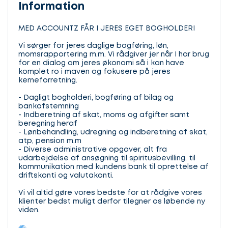
Information
MED ACCOUNTZ FÅR I JERES EGET BOGHOLDERI
Vi sørger for jeres daglige bogføring, løn,
momsrapportering m.m. Vi rådgiver jer når I har brug
for en dialog om jeres økonomi så i kan have
komplet ro i maven og fokusere på jeres
kerneforretning.
- Dagligt bogholderi, bogføring af bilag og
bankafstemning
- Indberetning af skat, moms og afgifter samt
beregning heraf
- Lønbehandling, udregning og indberetning af skat,
atp, pension m.m
- Diverse administrative opgaver, alt fra
udarbejdelse af ansøgning til spiritusbevilling, til
kommunikation med kundens bank til oprettelse af
driftskonti og valutakonti.
Vi vil altid gøre vores bedste for at rådgive vores
klienter bedst muligt derfor tilegner os løbende ny
viden.