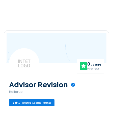
0
/ 5 stars
0 reviews
Advisor Revision
Hellerup