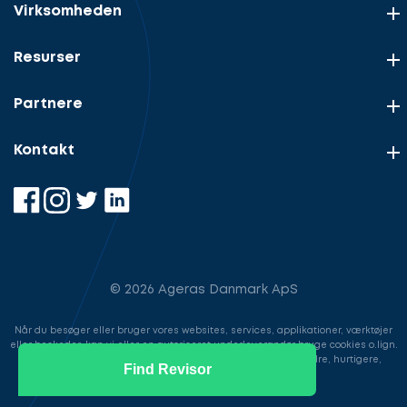
Virksomheden
Resurser
Partnere
Kontakt
© 2026 Ageras Danmark ApS
Når du besøger eller bruger vores websites, services, applikationer, værktøjer
eller beskeder, kan vi eller en autoriseret underleverandør bruge cookies o.lign.
til at gemme information for at gøre din brugeroplevelse bedre, hurtigere,
Find Revisor
sikrere samt i markedsføringsøjemed.