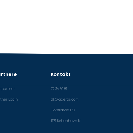
rtnere
Kontakt
v partner
77 34 80 81
tner Login
dk@ageras.com
Fiolstræde 17B
1171 København K