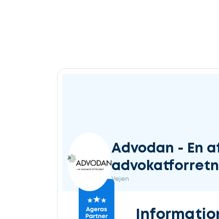
Advodan - En af
advokatforretn
Vejen
Informatio