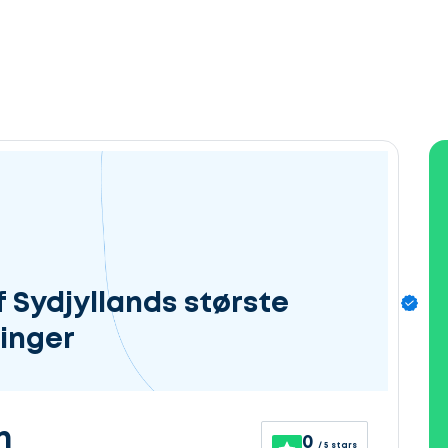
 Sydjyllands største
inger
n
0
/ 5 stars