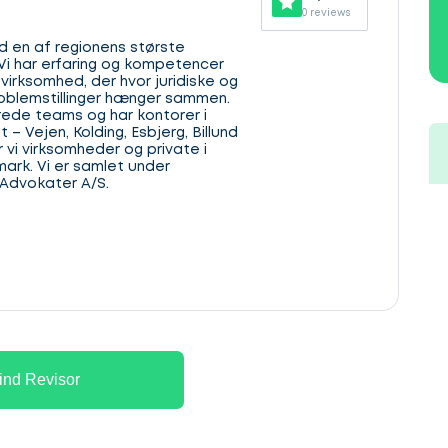
0 reviews
d en af regionens største
i har erfaring og kompetencer
n virksomhed, der hvor juridiske og
oblemstillinger hænger sammen.
erede teams og har kontorer i
– Vejen, Kolding, Esbjerg, Billund
r vi virksomheder og private i
ark. Vi er samlet under
Advokater A/S.
ind Revisor