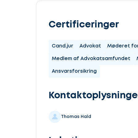
Certificeringer
Lad
os
Cand.jur
Advokat
Møderet fo
komme
Medlem af Advokatsamfundet
i
Ansvarsforsikring
gang
Kontaktoplysninge
Thomas Hald
Vælg
service