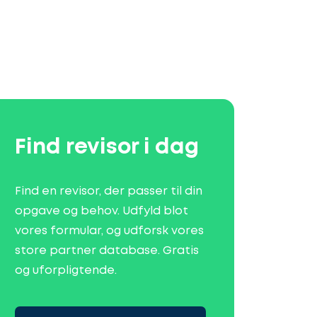
Find revisor i dag
Find en revisor, der passer til din
opgave og behov. Udfyld blot
vores formular, og udforsk vores
store partner database. Gratis
og uforpligtende.