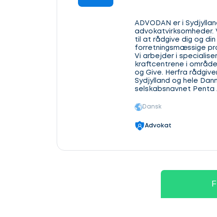
ADVODAN er i Sydjyllan
advokatvirksomheder. V
til at rådgive dig og di
forretningsmæssige pr
Vi arbejder i specialis
kraftcentrene i området 
og Give. Herfra rådgive
Sydjylland og hele Danm
selskabsnavnet Penta 
Dansk
Advokat
F