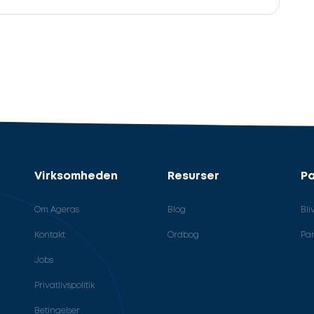
Virksomheden
Resurser
Pa
Om Ageras
Blog
Bli
Kontakt
Ordbog
Par
Jobs
Privatlivspolitik
Betingelser