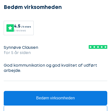
gang
Bedøm virksomheden
Lad
4.5
/ 5 stars
Vælg
3 reviews
os
service
komme
i
Synnøve Clausen
gang
for 5 år siden
Beskriv
din
sag
God kommunikation og god kvalitet af udført
Hvilken
arbejde.
samarbejdspartner
søger
Kontaktoplysninger
du?
Bedøm virksomheden