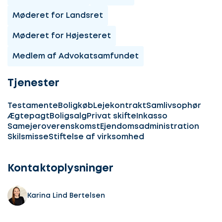
Møderet for Landsret
Møderet for Højesteret
Medlem af Advokatsamfundet
Tjenester
Testamente
Boligkøb
Lejekontrakt
Samlivsophør
Ægtepagt
Boligsalg
Privat skifte
Inkasso
Samejeroverenskomst
Ejendomsadministration
Skilsmisse
Stiftelse af virksomhed
Kontaktoplysninger
Karina Lind Bertelsen