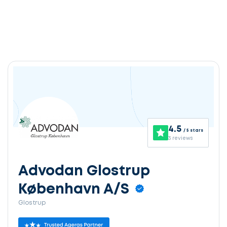
4.5
/ 5 stars
3 reviews
Advodan Glostrup
København A/S
Glostrup