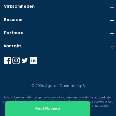
Virksomheden
Resurser
Partnere
Kontakt
© 2026 Ageras Danmark ApS
Når du besøger eller bruger vores websites, services, applikationer, værktøjer
eller beskeder, kan vi eller en autoriseret underleverandør bruge cookies o.lign.
til at gemme information for at gøre din brugeroplevelse bedre, hurtigere,
Find Revisor
sikrere samt i markedsføringsøjemed.