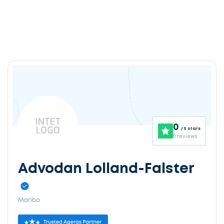
0
/ 5 stars
0 reviews
Advodan Lolland-Falster
Maribo