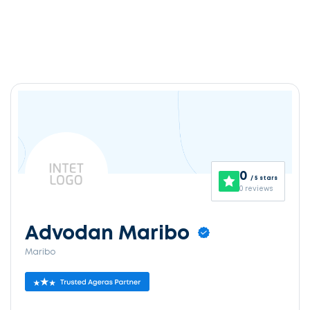
0
/ 5 stars
0 reviews
Advodan Maribo
Maribo