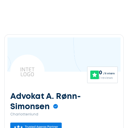
0
/ 5 stars
0 reviews
Advokat A. Rønn-
Simonsen
Charlottenlund