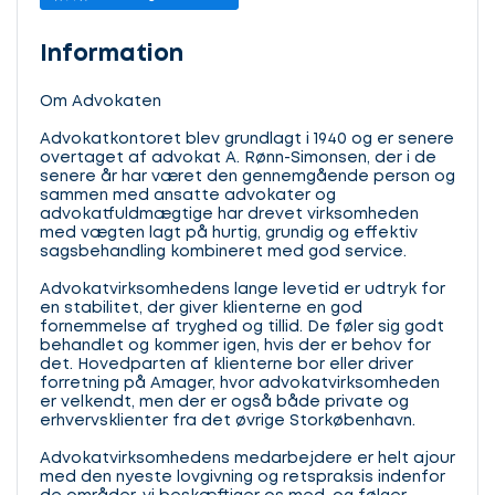
Information
Om Advokaten
Advokatkontoret blev grundlagt i 1940 og er senere
overtaget af advokat A. Rønn-Simonsen, der i de
senere år har været den gennemgående person og
sammen med ansatte advokater og
advokatfuldmægtige har drevet virksomheden
med vægten lagt på hurtig, grundig og effektiv
sagsbehandling kombineret med god service.
Advokatvirksomhedens lange levetid er udtryk for
en stabilitet, der giver klienterne en god
fornemmelse af tryghed og tillid. De føler sig godt
behandlet og kommer igen, hvis der er behov for
det. Hovedparten af klienterne bor eller driver
forretning på Amager, hvor advokatvirksomheden
er velkendt, men der er også både private og
erhvervsklienter fra det øvrige Storkøbenhavn.
Advokatvirksomhedens medarbejdere er helt ajour
med den nyeste lovgivning og retspraksis indenfor