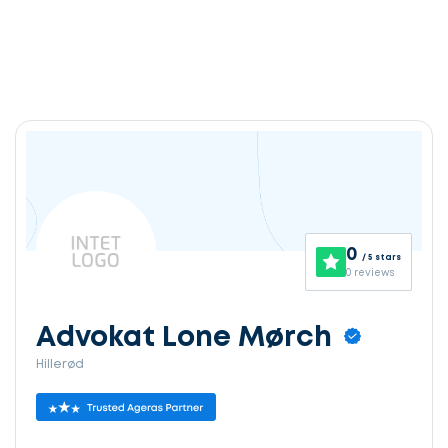
0
/ 5 stars
0 reviews
Advokat Lone Mørch
Hillerød