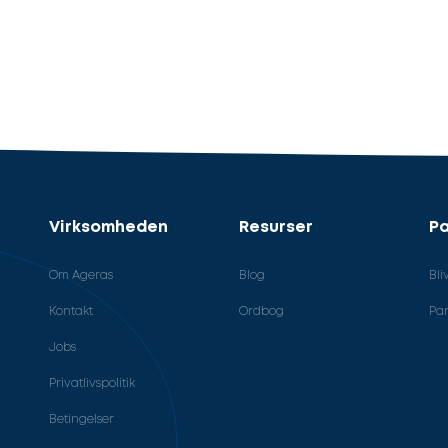
Virksomheden
Resurser
Pa
Om Ageras
Blog
Bli
Kontakt
Ordbog
Par
Jobs
Privatlivspolitik
Betingelser