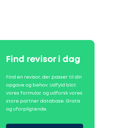
Find revisor i dag
Find en revisor, der passer til din
opgave og behov. Udfyld blot
vores formular, og udforsk vores
store partner database. Gratis
og uforpligtende.