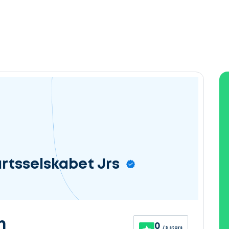
tsselskabet Jrs
n
0
/ 5 stars