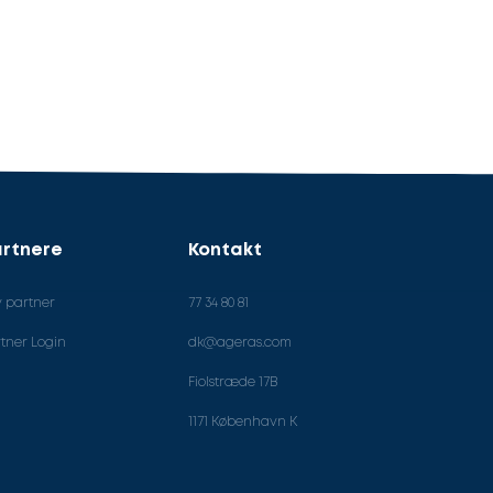
rtnere
Kontakt
v partner
77 34 80 81
tner Login
dk@ageras.com
Fiolstræde 17B
1171 København K