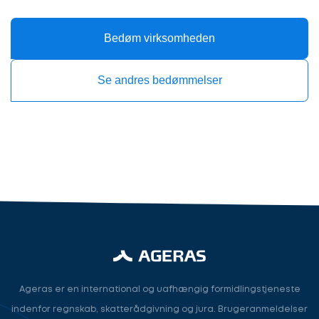
Kontaktoplysninger
du?
Bedøm virksomheden
Se andres bedømmelser
Revisor
Revisor/Bogholder
Advokat/Jurist
Næste
Ageras er en international og uafhængig formidlingstjeneste
indenfor regnskab, skatterådgivning og jura. Brugeranmeldelser