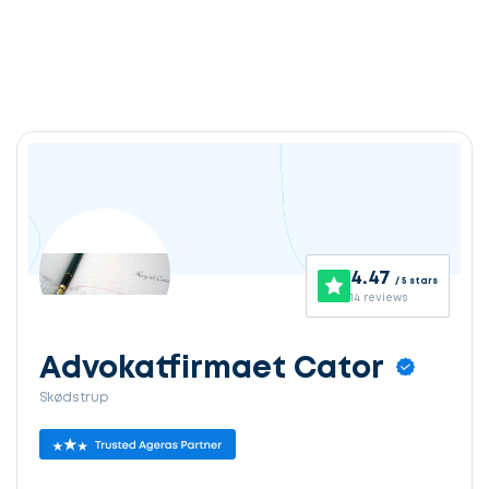
4.47
/ 5 stars
14 reviews
Advokatfirmaet Cator
Skødstrup