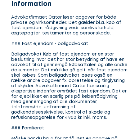
Information
Advokatfirmaet Cator løser opgaver for både
private og virksomheder. Det gælder bl.a. køb af
fast ejendom, rådgivning vedr. samlivsforhold,
ægtepagter, testamenter og personskade.
### Fast ejendom - boligadvokat
Boligadvokat Køb af fast ejendom er en stor
beslutning, hvor det har stor betydning af have en
advokat til at gennemgå købsaftalen og alle andre
dokumenter. Det må ikke gå galt, når fast ejendom
skal købes. Som boligadvokat løses også en
række andre opgaver fx. oprettelse og tinglysning
af skøder. Advokatfirmaet Cator har særlig
ekspertise indenfor området fast ejendom. Det er
for øjeblikket en særlig pris på køberrådgivning
med gennemgang af alle dokumenter,
telefonmøde, udformning af
godkendelsesskrivelse, kontrol af skøde og
refusionsopgørelse for 4.900 kr. inkl. moms.
### Familieret
Måske har du brug for at få løst en opgave på