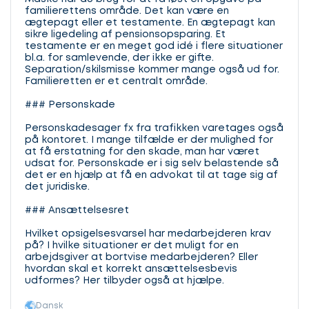
familierettens område. Det kan være en
ægtepagt eller et testamente. En ægtepagt kan
sikre ligedeling af pensionsopsparing. Et
testamente er en meget god idé i flere situationer
bl.a. for samlevende, der ikke er gifte.
Separation/skilsmisse kommer mange også ud for.
Familieretten er et centralt område.
### Personskade
Personskadesager fx fra trafikken varetages også
på kontoret. I mange tilfælde er der mulighed for
at få erstatning for den skade, man har været
udsat for. Personskade er i sig selv belastende så
det er en hjælp at få en advokat til at tage sig af
det juridiske.
### Ansættelsesret
Hvilket opsigelsesvarsel har medarbejderen krav
på? I hvilke situationer er det muligt for en
arbejdsgiver at bortvise medarbejderen? Eller
hvordan skal et korrekt ansættelsesbevis
udformes? Her tilbyder også at hjælpe.
Dansk