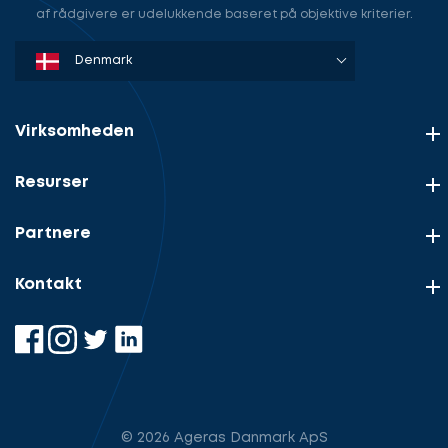
af rådgivere er udelukkende baseret på objektive kriterier.
Denmark
Sweden
Norway
Netherlands
Germany
USA
Virksomheden
Resurser
Partnere
Kontakt
© 2026 Ageras Danmark ApS