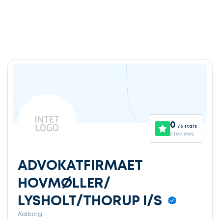
0
/ 5 stars
0 reviews
ADVOKATFIRMAET
HOVMØLLER/
LYSHOLT/THORUP I/S
Aalborg