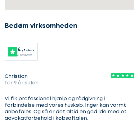
os
komme
i
Bedøm virksomheden
gang
4
/ 5 stars
6 reviews
Lad
Vælg
os
service
Christian
komme
for 9 år siden
i
gang
Vi fik professionel hjælp og rådgivning i
Beskriv
forbindelse med vores huskøb. Inger kan varmt
din
sag
anbefales. Og så er det altid en god idé med et
Hvilken
advokatforbehold i købsaftalen.
samarbejdspartner
søger
Kontaktoplysninger