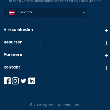
af rådgivere er udelukkende baseret på objektive kriterier.
Denmark
Sweden
Norway
Netherlands
Germany
USA
Virksomheden
Resurser
Partnere
Kontakt
© 2026 Ageras Danmark ApS