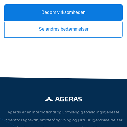
du?
Bedøm virksomheden
Se andres bedømmelser
Revisor
Revisor/Bogholder
Advokat/Jurist
Næste
Ageras er en international og uafhængig formidlingstjeneste
indenfor regnskab, skatterådgivning og jura. Brugeranmeldelser