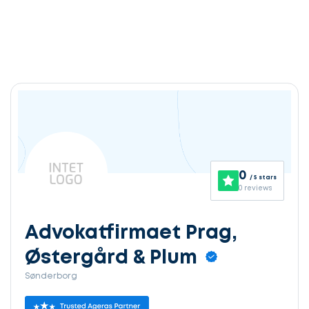
0
/ 5 stars
0 reviews
Advokatfirmaet Prag,
Østergård & Plum
Sønderborg