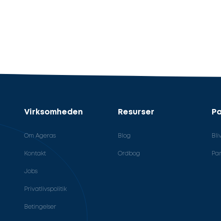
Virksomheden
Resurser
Pa
Om Ageras
Blog
Bli
Kontakt
Ordbog
Par
Jobs
Privatlivspolitik
Betingelser