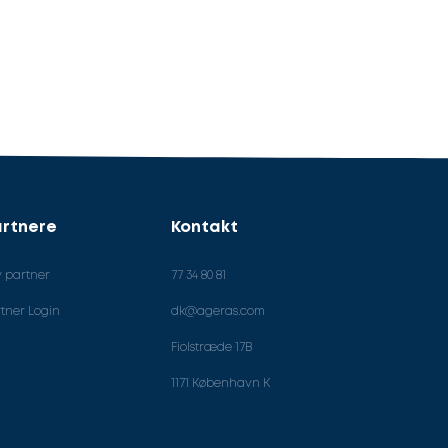
rtnere
Kontakt
v partner
77 34 80 81
tner Login
dk@ageras.com
Fiolstræde 17B
1171 København K