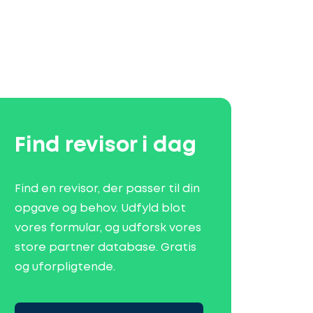
Find revisor i dag
Find en revisor, der passer til din
opgave og behov. Udfyld blot
vores formular, og udforsk vores
store partner database. Gratis
og uforpligtende.