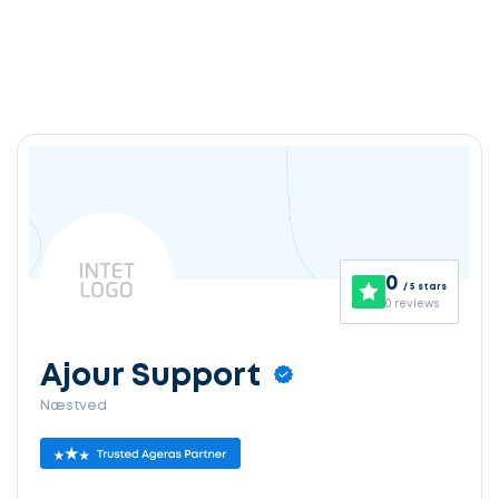
0
/ 5 stars
0 reviews
Ajour Support
Næstved