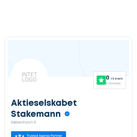
0
/ 5 stars
0 reviews
Aktieselskabet
Stakemann
København K