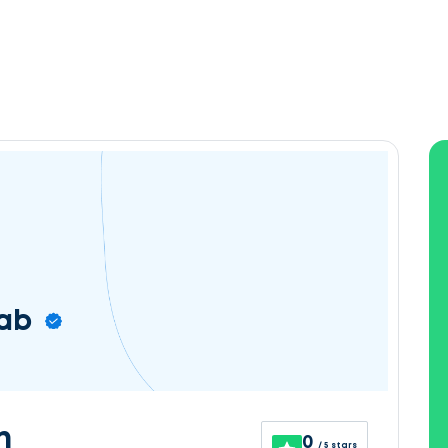
kab
n
0
/ 5 stars