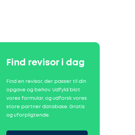
Find revisor i dag
Find en revisor, der passer til din
opgave og behov. Udfyld blot
vores formular, og udforsk vores
store partner database. Gratis
og uforpligtende.