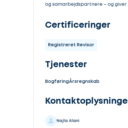
og samarbejdspartnere – og giver
Certificeringer
Lad
Registreret Revisor
os
Tjenester
komme
i
Bogføring
Årsregnskab
gang
Kontaktoplysninge
Najla Alani
Vælg