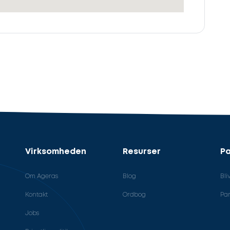
Virksomheden
Resurser
Pa
Om Ageras
Blog
Bli
Kontakt
Ordbog
Par
Jobs