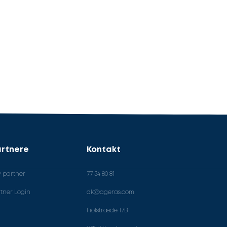
rtnere
Kontakt
v partner
77 34 80 81
tner Login
dk@ageras.com
Fiolstræde 17B