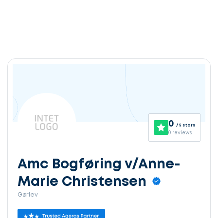
0
/ 5 stars
0 reviews
Amc Bogføring v/Anne-
Marie Christensen
Gørlev