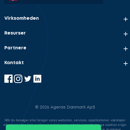
Virksomheden
Resurser
Partnere
Kontakt
© 2026 Ageras Danmark ApS
Når du besøger eller bruger vores websites, services, applikationer, værktøjer
eller beskeder, kan vi eller en autoriseret underleverandør bruge cookies o.lign.
til at gemme information for at gøre din brugeroplevelse bedre, hurtigere,