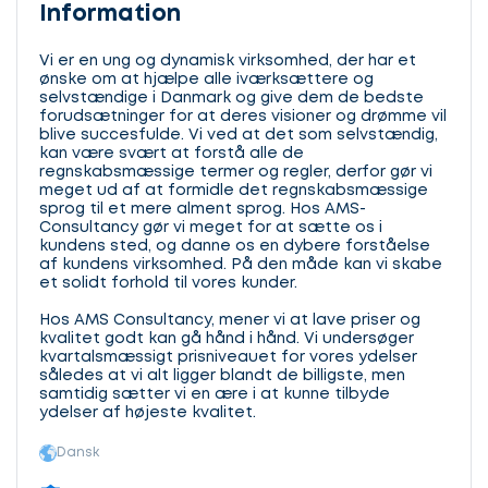
Information
Vi er en ung og dynamisk virksomhed, der har et
ønske om at hjælpe alle iværksættere og
selvstændige i Danmark og give dem de bedste
forudsætninger for at deres visioner og drømme vil
blive succesfulde. Vi ved at det som selvstændig,
kan være svært at forstå alle de
regnskabsmæssige termer og regler, derfor gør vi
meget ud af at formidle det regnskabsmæssige
sprog til et mere alment sprog. Hos AMS-
Consultancy gør vi meget for at sætte os i
kundens sted, og danne os en dybere forståelse
af kundens virksomhed. På den måde kan vi skabe
et solidt forhold til vores kunder.
Hos AMS Consultancy, mener vi at lave priser og
kvalitet godt kan gå hånd i hånd. Vi undersøger
kvartalsmæssigt prisniveauet for vores ydelser
således at vi alt ligger blandt de billigste, men
samtidig sætter vi en ære i at kunne tilbyde
ydelser af højeste kvalitet.
Dansk