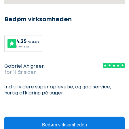
i
gang
Bedøm virksomheden
Lad
4.25
/ 5 stars
Vælg
1 reviews
os
service
komme
i
Gabriel Ahlgreen
gang
for 11 år siden
Beskriv
din
sag
Ind til videre super oplevelse, og god service,
Hvilken
hurtig afklaring på sager.
samarbejdspartner
søger
Kontaktoplysninger
du?
Bedøm virksomheden