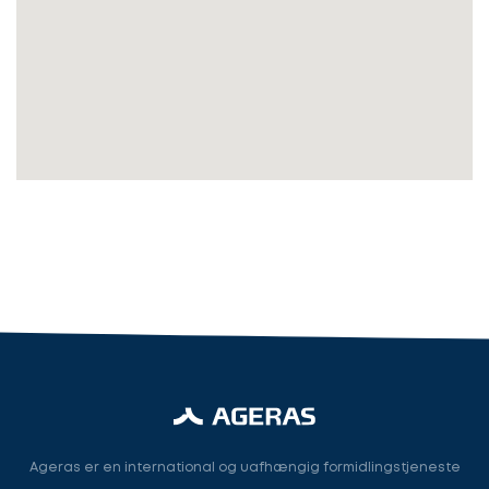
søger
Kontaktoplysninger
du?
Revisor
Revisor/Bogholder
Advokat/Jurist
Næste
Ageras er en international og uafhængig formidlingstjeneste