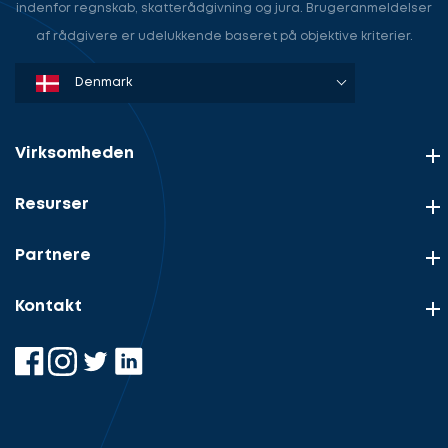
indenfor regnskab, skatterådgivning og jura. Brugeranmeldelser
af rådgivere er udelukkende baseret på objektive kriterier.
Denmark
Sweden
Norway
Netherlands
Germany
USA
Virksomheden
Resurser
Partnere
Kontakt