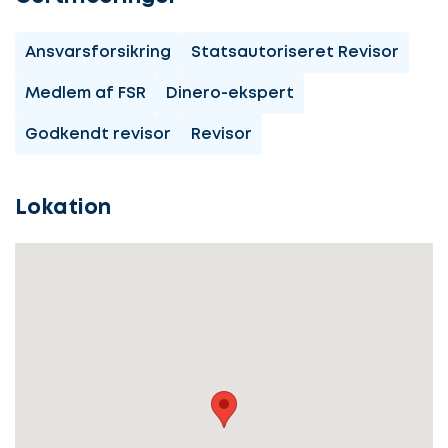
Lad
os
Ansvarsforsikring
Statsautoriseret Revisor
komme
Medlem af FSR
Dinero-ekspert
i
gang
Godkendt revisor
Revisor
Lokation
Lad
Vælg
os
service
komme
i
gang
Beskriv
din
sag
Hvilken
samarbejdspartner