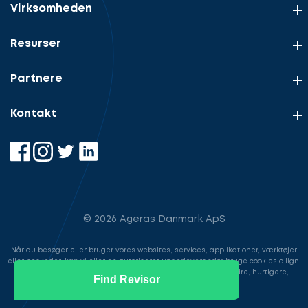
Virksomheden
Resurser
Partnere
Kontakt
© 2026 Ageras Danmark ApS
Når du besøger eller bruger vores websites, services, applikationer, værktøjer
eller beskeder, kan vi eller en autoriseret underleverandør bruge cookies o.lign.
til at gemme information for at gøre din brugeroplevelse bedre, hurtigere,
Find Revisor
sikrere samt i markedsføringsøjemed.