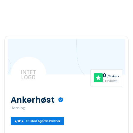
0
/ 5 stars
0 reviews
Ankerhøst
Herning