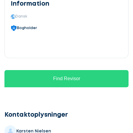
Information
Dansk
Bogholder
Find Revisor
Lad
os
komme
Kontaktoplysninger
i
gang
Karsten Nielsen