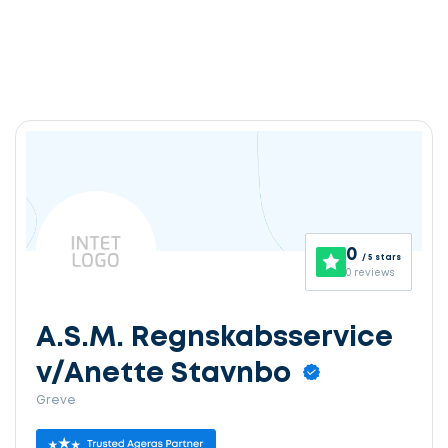
0
/ 5 stars
0 reviews
A.S.M. Regnskabsservice
v/Anette Stavnbo
Greve