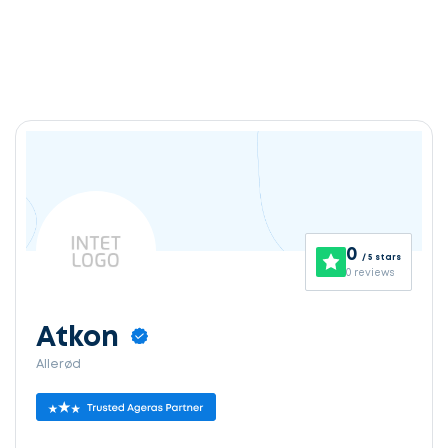
0
/ 5 stars
0 reviews
Atkon
Allerød