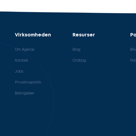
Virksomheden
Resurser
Pa
Om Ageras
Blog
Bli
Kontakt
Ordbog
Par
Jobs
Privatlivspolitik
Betingelser