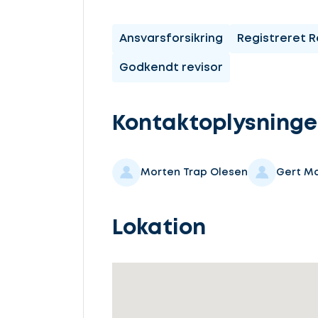
os
komme
Ansvarsforsikring
Registreret R
i
Godkendt revisor
gang
Kontaktoplysninge
Morten Trap Olesen
Gert Ma
Vælg
service
Lokation
Beskriv
din
sag
Lad