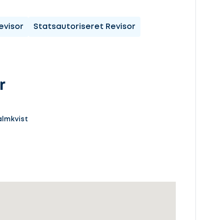
evisor
Statsautoriseret Revisor
r
lmkvist