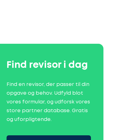
Find revisor i dag
Find en revisor, der passer til din
opgave og behov. Udfyld blot
vores formular, og udforsk vores
store partner database. Gratis
og uforpligtende.