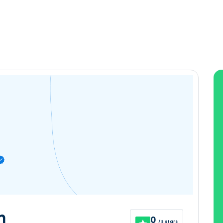
n
0
/ 5 stars