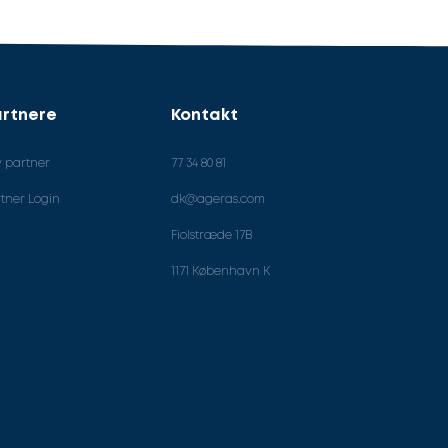
rtnere
Kontakt
v partner
77 34 80 81
tner Login
dk@ageras.com
Fiolstræde 17B
1171 København K