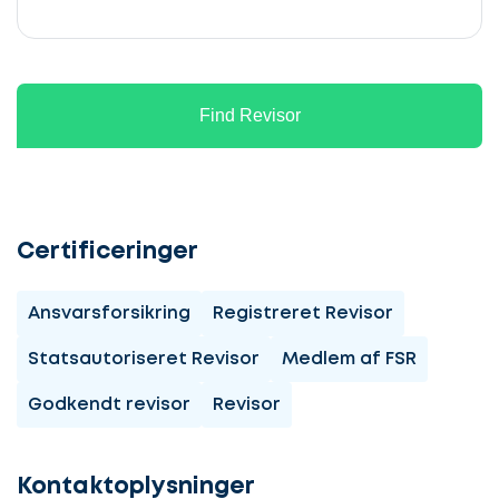
Find Revisor
Certificeringer
Ansvarsforsikring
Registreret Revisor
Statsautoriseret Revisor
Medlem af FSR
Godkendt revisor
Revisor
Lad
os
komme
Kontaktoplysninger