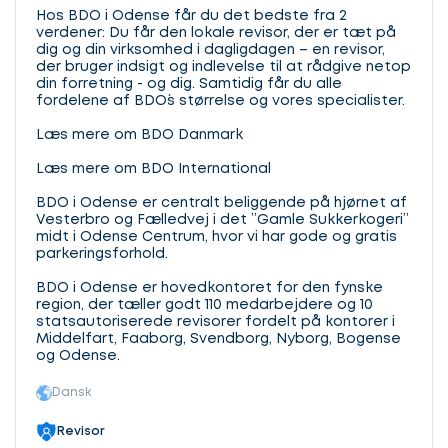
Hos BDO i Odense får du det bedste fra 2
verdener: Du får den lokale revisor, der er tæt på
dig og din virksomhed i dagligdagen – en revisor,
der bruger indsigt og indlevelse til at rådgive netop
din forretning - og dig. Samtidig får du alle
fordelene af BDO´s størrelse og vores specialister.
Læs mere om BDO Danmark
Læs mere om BDO International
BDO i Odense er centralt beliggende på hjørnet af
Vesterbro og Fælledvej i det ”Gamle Sukkerkogeri”
midt i Odense Centrum, hvor vi har gode og gratis
parkeringsforhold.
BDO i Odense er hovedkontoret for den fynske
region, der tæller godt 110 medarbejdere og 10
statsautoriserede revisorer fordelt på kontorer i
Middelfart, Faaborg, Svendborg, Nyborg, Bogense
og Odense.
Dansk
Revisor