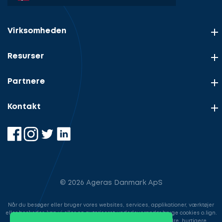
Virksomheden
Resurser
Partnere
Kontakt
© 2026 Ageras Danmark ApS
Når du besøger eller bruger vores websites, services, applikationer, værktøjer
eller beskeder, kan vi eller en autoriseret underleverandør bruge cookies o.lign.
til at gemme information for at gøre din brugeroplevelse bedre, hurtigere,