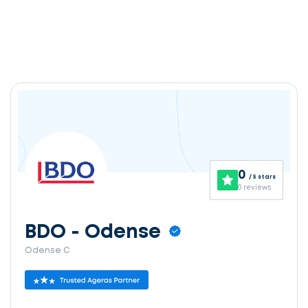
0
/ 5 stars
0 reviews
BDO - Odense
Odense C