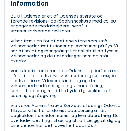
Information
BDO i Odense er et af Odenses største og
førende revisions- og rådgivningshuse med ca. 80
engagerede medarbejdere, heraf 8
statsautoriserede revisorer.
Vi har tradition for at betjene store som små
virksomheder, institutioner og kommuner på Fyn. Vi
har et solidt og mangeårigt kendskab til de fynske
virksomheder og de udfordringer, som de står
overfor.
Vores kontor er forankret i Odense og derfor tæt
på det lokale erhvervsliv. Vi møder dig i øjenhøjde –
der hvor du er. Vi lever os ind i dig og din
virksomheds udfordringer, og vi har erfaring,
kompetencer og mod til at yde dig kvalificeret
sparring og rådgivning.
Via vores Administrative Services afdeling i Odense
tilbyder vi helt eller delvist outsourcing af dit
bogholderi, herunder moms- og lønindberetning. Du
overlader det trygt til os, og alt afhængig af dig og
dine behov, kan det laves helt papirløst!