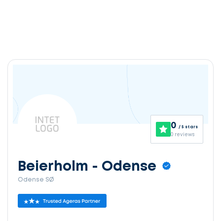
0
/ 5 stars
0 reviews
Beierholm - Odense
Odense SØ