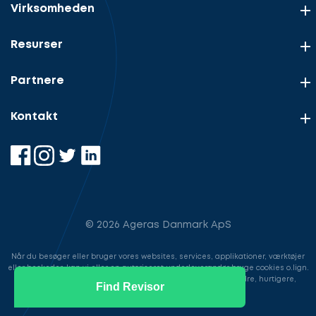
Virksomheden
Resurser
Partnere
Kontakt
© 2026 Ageras Danmark ApS
Når du besøger eller bruger vores websites, services, applikationer, værktøjer
eller beskeder, kan vi eller en autoriseret underleverandør bruge cookies o.lign.
til at gemme information for at gøre din brugeroplevelse bedre, hurtigere,
Find Revisor
sikrere samt i markedsføringsøjemed.