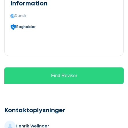
Information
Dansk
Bogholder
Find Revisor
Lad
os
komme
Kontaktoplysninger
i
gang
Henrik Welinder