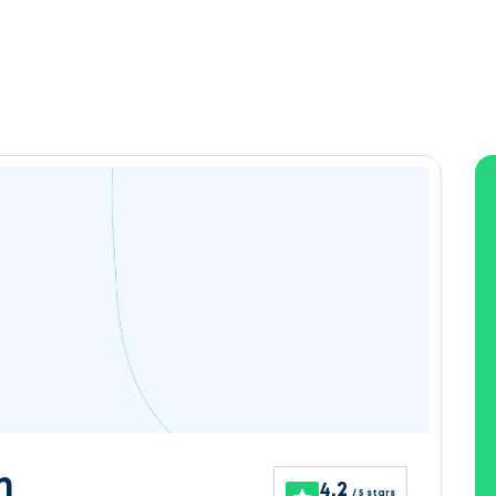
n
4.2
/ 5 stars