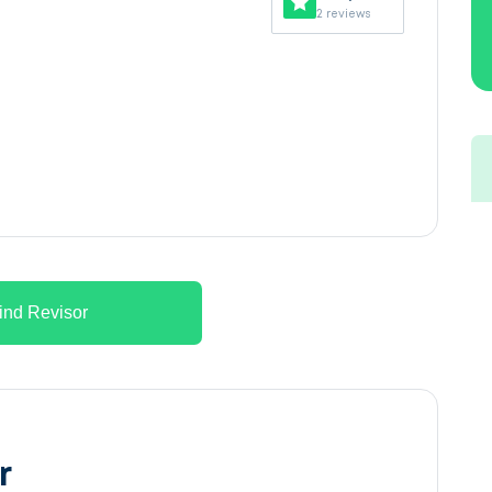
2 reviews
ind Revisor
r