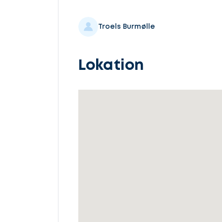
Troels Burmølle
Lokation
Lad
os
komme
i
gang