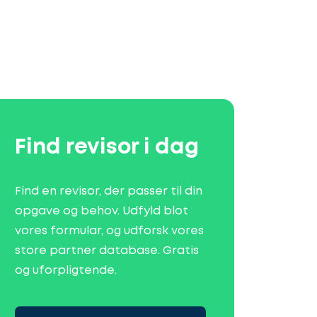
Find revisor i dag
Find en revisor, der passer til din
opgave og behov. Udfyld blot
vores formular, og udforsk vores
store partner database. Gratis
og uforpligtende.