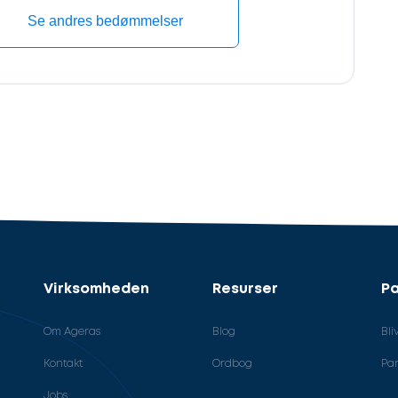
Se andres bedømmelser
Virksomheden
Resurser
Pa
Om Ageras
Blog
Bli
Kontakt
Ordbog
Par
Jobs