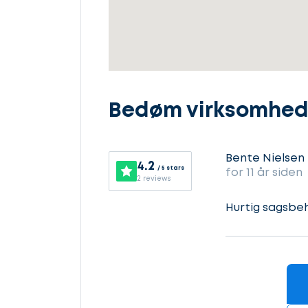
Vælg
service
Beskriv
Bedøm virksomhe
din
sag
Lad
os
Bente Nielsen
4.2
/ 5 stars
for 11 år siden
komme
2 reviews
Kontaktoplysninger
i
Hurtig sagsbe
gang
Hvilken
samarbejdspartner