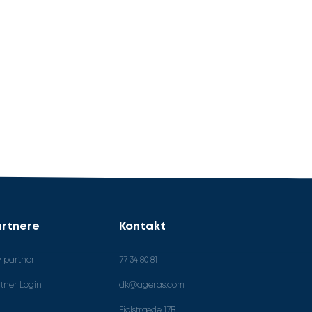
rtnere
Kontakt
v partner
77 34 80 81
tner Login
dk@ageras.com
Fiolstræde 17B