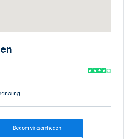
den
handling
Bedøm virksomheden