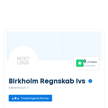
0
/ 5 stars
0 reviews
Birkholm Regnskab Ivs
København V