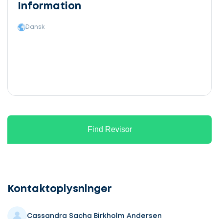
Information
Dansk
Find Revisor
Lad
os
komme
Kontaktoplysninger
i
gang
Cassandra Sacha Birkholm Andersen