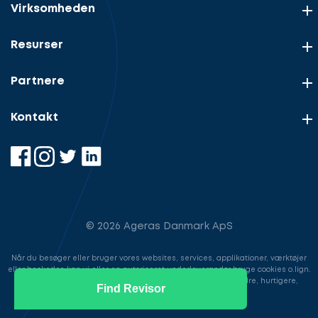
Virksomheden
Resurser
Partnere
Kontakt
© 2026 Ageras Danmark ApS
Når du besøger eller bruger vores websites, services, applikationer, værktøjer
eller beskeder, kan vi eller en autoriseret underleverandør bruge cookies o.lign.
til at gemme information for at gøre din brugeroplevelse bedre, hurtigere,
Find Revisor
sikrere samt i markedsføringsøjemed.