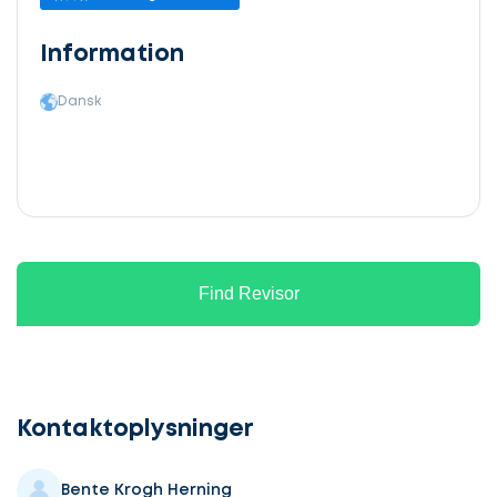
Information
Dansk
Find Revisor
Lad
os
komme
Kontaktoplysninger
i
gang
Bente Krogh Herning