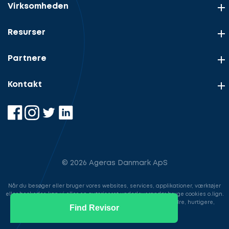
Virksomheden
Resurser
Partnere
Kontakt
© 2026 Ageras Danmark ApS
Når du besøger eller bruger vores websites, services, applikationer, værktøjer
eller beskeder, kan vi eller en autoriseret underleverandør bruge cookies o.lign.
til at gemme information for at gøre din brugeroplevelse bedre, hurtigere,
Find Revisor
sikrere samt i markedsføringsøjemed.