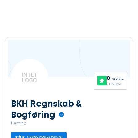
0
/ 5 stars
0 reviews
BKH Regnskab &
Bogføring
Herning