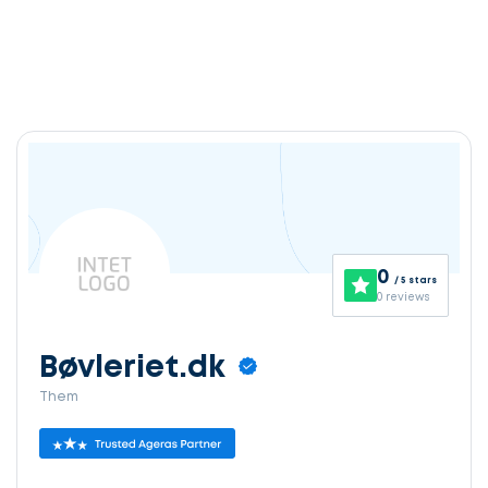
0
/ 5 stars
0 reviews
Bøvleriet.dk
Them