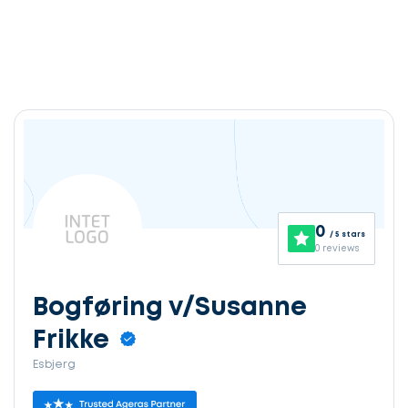
0
/ 5 stars
0 reviews
Bogføring v/Susanne
Frikke
Esbjerg