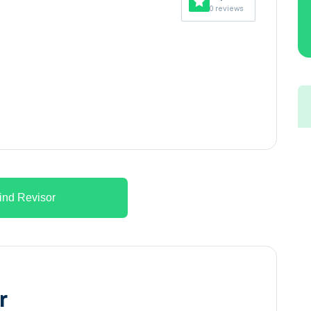
0 reviews
ind Revisor
r