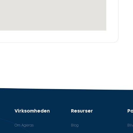
Virksomheden
Resurser
Pa
Om Ageras
Blog
Bli