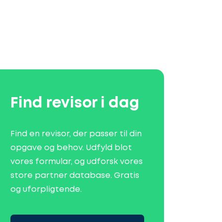
Find revisor i dag
Find en revisor, der passer til din
opgave og behov. Udfyld blot
vores formular, og udforsk vores
store partner database. Gratis
og uforpligtende.