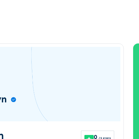
yn
n
0
/ 5 stars