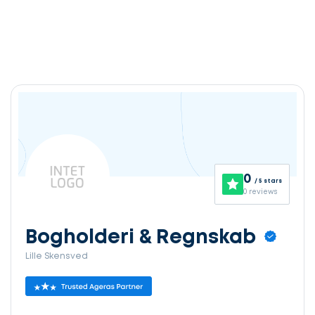
0
/ 5 stars
0 reviews
Bogholderi & Regnskab
Lille Skensved