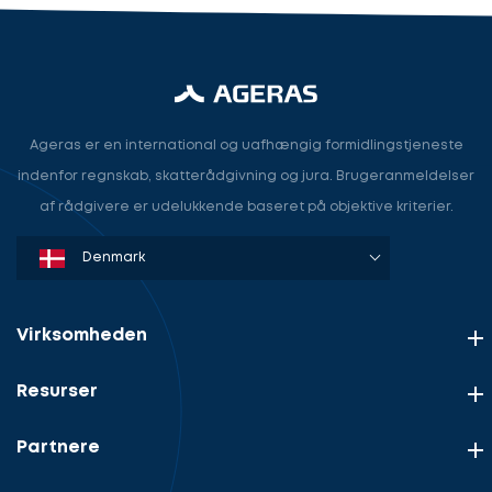
Ageras er en international og uafhængig formidlingstjeneste
indenfor regnskab, skatterådgivning og jura. Brugeranmeldelser
af rådgivere er udelukkende baseret på objektive kriterier.
Denmark
Sweden
Norway
Netherlands
Germany
USA
Virksomheden
Resurser
Partnere