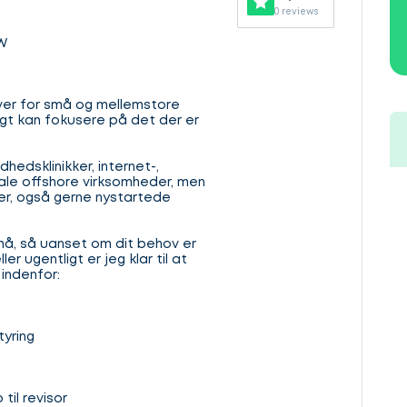
0 reviews
W
er for små og mellemstore
ygt kan fokusere på det der er
dhedsklinikker, internet-,
nale offshore virksomheder, men
her, også gerne nystartede
må, så uanset om dit behov er
ler ugentligt er jeg klar til at
indenfor:
tyring
til revisor