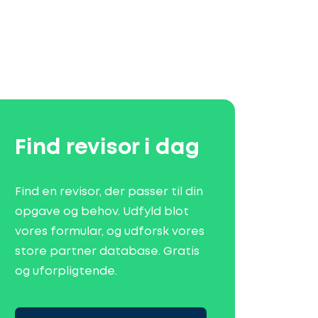
Find revisor i dag
Find en revisor, der passer til din
opgave og behov. Udfyld blot
vores formular, og udforsk vores
store partner database. Gratis
og uforpligtende.