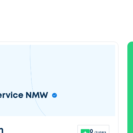
Service NMW
n
0
/ 5 stars