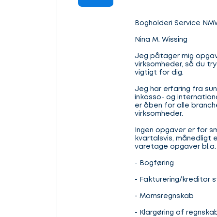
Bogholderi Service NM
Nina M. Wissing
Jeg påtager mig opgav
virksomheder, så du tr
vigtigt for dig.
Jeg har erfaring fra sun
inkasso- og internatio
er åben for alle branc
virksomheder.
Ingen opgaver er for s
kvartalsvis, månedligt el
varetage opgaver bl.a. 
- Bogføring
- Fakturering/kreditor s
- Momsregnskab
- Klargøring af regnskab 