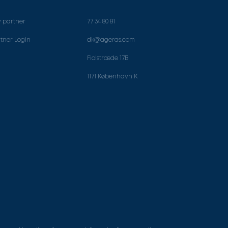
v partner
77 34 80 81
tner Login
dk@ageras.com
Fiolstræde 17B
1171 København K