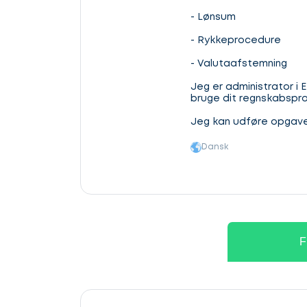
- Lønsum
- Rykkeprocedure
- Valutaafstemning
Jeg er administrator i
bruge dit regnskabsprog
Jeg kan udføre opgaver 
Dansk
Lad
os
F
komme
i