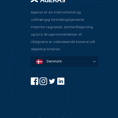
Ageras er en international og
uafhængig formidlingstjeneste
indenfor regnskab, skatterådgivning
og jura. Brugeranmeldelser af
rådgivere er udelukkende baseret på
objektive kriterier.
Denmark
Sweden
Norway
Netherlands
Germany
USA