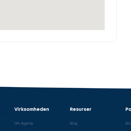
Virksomheden
Resurser
Pa
Om Ageras
Blog
Bli