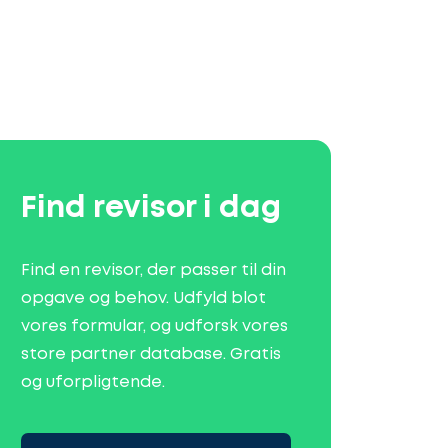
Find revisor i dag
Find en revisor, der passer til din
opgave og behov. Udfyld blot
vores formular, og udforsk vores
store partner database. Gratis
og uforpligtende.