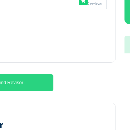
0 reviews
ind Revisor
r