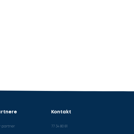
rtnere
Kontakt
v partner
77 34 80 81