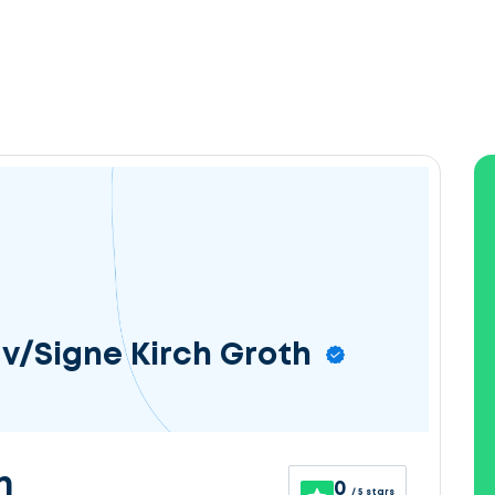
 v/Signe Kirch Groth
n
0
/ 5 stars