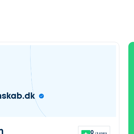
nskab.dk
n
0
/ 5 stars