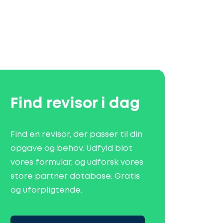
Find revisor i dag
Find en revisor, der passer til din
opgave og behov. Udfyld blot
vores formular, og udforsk vores
store partner database. Gratis
og uforpligtende.