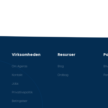
Virksomheden
Resurser
Pa
Om Ageras
Blog
Bli
Kontakt
Ordbog
Par
Jobs
Privatlivspolitik
Betingelser