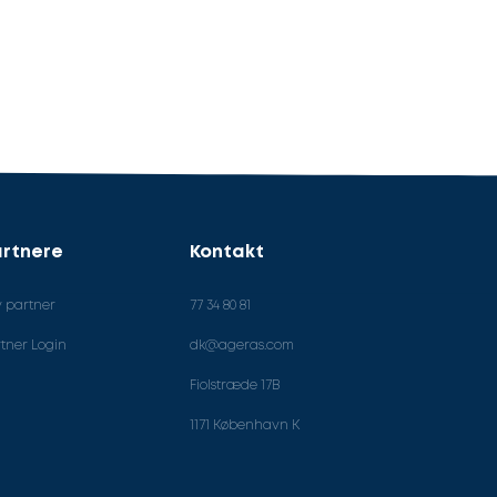
rtnere
Kontakt
v partner
77 34 80 81
tner Login
dk@ageras.com
Fiolstræde 17B
1171 København K