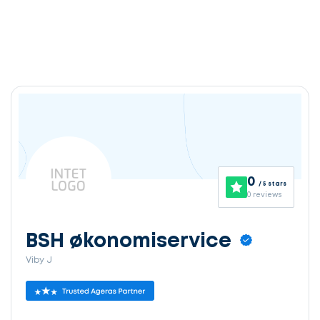
0
/ 5 stars
0 reviews
BSH økonomiservice
Viby J