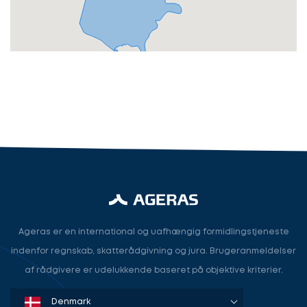
Revisor
Revisor/Bogholder
Advokat/Jurist
Næste
Ageras er en international og uafhængig formidlingstjeneste
indenfor regnskab, skatterådgivning og jura. Brugeranmeldelser
af rådgivere er udelukkende baseret på objektive kriterier.
Denmark
Sweden
Norway
Netherlands
Germany
USA