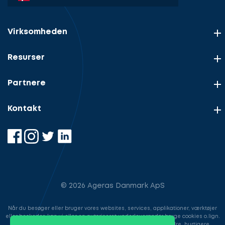
Virksomheden
Resurser
Partnere
Kontakt
© 2026 Ageras Danmark ApS
Når du besøger eller bruger vores websites, services, applikationer, værktøjer
eller beskeder, kan vi eller en autoriseret underleverandør bruge cookies o.lign.
til at gemme information for at gøre din brugeroplevelse bedre, hurtigere,