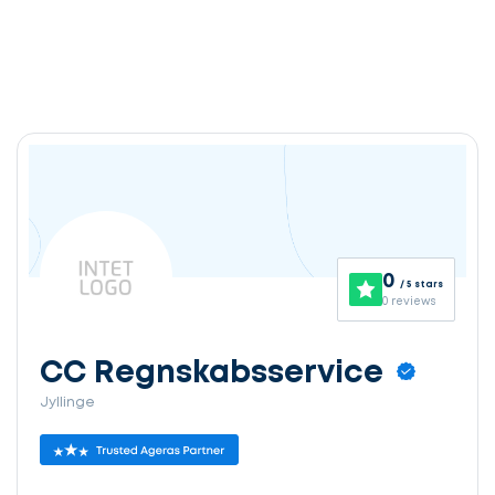
0
/ 5 stars
0 reviews
CC Regnskabsservice
Jyllinge