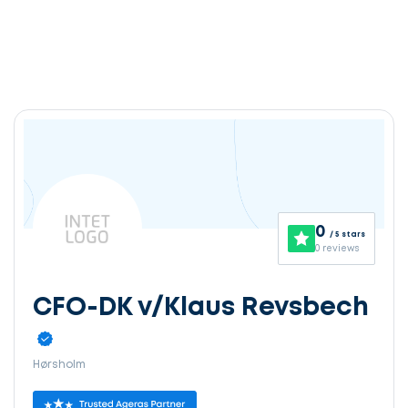
0
/ 5 stars
0 reviews
CFO-DK v/Klaus Revsbech
Hørsholm