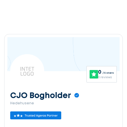
0
/ 5 stars
0 reviews
CJO Bogholder
Hedehusene